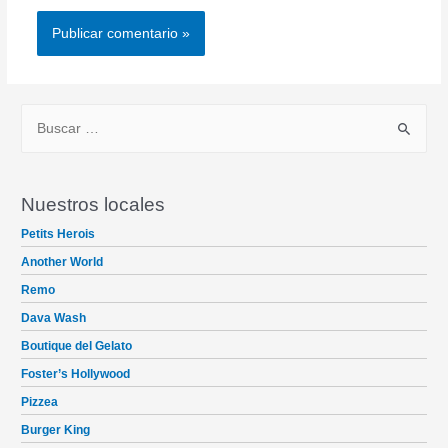
B
u
s
c
Nuestros locales
a
Petits Herois
r
Another World
p
Remo
o
Dava Wash
r
Boutique del Gelato
:
Foster’s Hollywood
Pizzea
Burger King