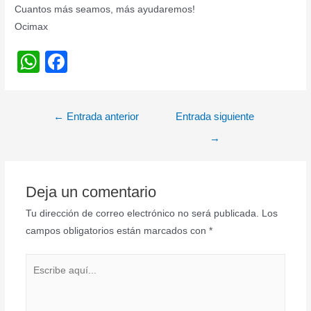
Cuantos más seamos, más ayudaremos!
Ocimax
W
F
h
a
at
c
Navegación
←
Entrada anterior
Entrada siguiente
s
e
de
→
A
b
entradas
p
o
p
o
Deja un comentario
k
Tu dirección de correo electrónico no será publicada.
Los
campos obligatorios están marcados con
*
Escribe
aquí...