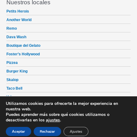
c
Nuestros locales
a
Petits Herois
r
Another World
p
Remo
o
Dava Wash
r
Boutique del Gelato
:
Foster’s Hollywood
Pizzea
Burger King
Skalop
Taco Bell
Udon
Utilizamos cookies para ofrecerte la mejor experiencia en
Tako-San
nuestra web.
Puedes aprender más sobre qué cookies utilizamos o
Profitness Urban Club
desactivarlas en los
ajustes
.
Ocimax Palma Aficine
Aceptar
Rechazar
Ajustes
Punt de Joc