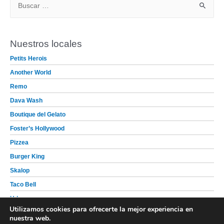
u
s
c
Nuestros locales
a
Petits Herois
r
Another World
p
Remo
o
Dava Wash
r
Boutique del Gelato
:
Foster’s Hollywood
Pizzea
Burger King
Skalop
Taco Bell
Udon
Utilizamos cookies para ofrecerte la mejor experiencia en
Tako-San
nuestra web.