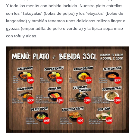
Y todo los menús con bebida incluida. Nuestro plato estrellas
son los “Takoyakis” (bolas de pulpo) y los “ebiyakis” (bolas de
langostino) y también tenemos unos deliciosos rollizos finger o
gyozas (empanadilla de pollo o verdura) y la típica sopa miso
con tofu y algas.