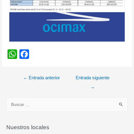
W
F
h
a
at
c
←
Entrada anterior
Entrada siguiente
s
e
→
A
b
p
o
p
o
k
Nuestros locales