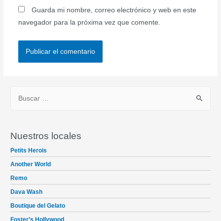
Guarda mi nombre, correo electrónico y web en este
navegador para la próxima vez que comente.
B
u
s
c
Nuestros locales
a
Petits Herois
r
Another World
p
Remo
o
Dava Wash
r
Boutique del Gelato
:
Foster’s Hollywood